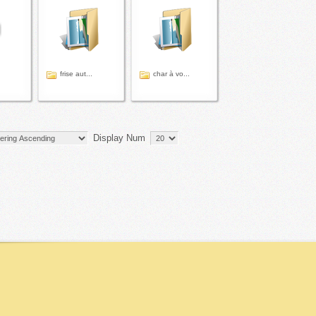
frise aut...
char à vo...
Display Num