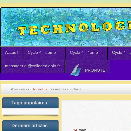
Accueil
Cycle 4 - 5ème
Cycle 4 - 4ème
Cycle 4 -
messagerie @collegedigoin.fr
PRONOTE
Vous êtes ici :
Accueil
ressources sur phoca
Tags populaires
Derniers articles
t4
(0/0)