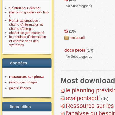
No Subcategories
Scratch pour débuter
mémento google sketchup
8
Portail automatique :
chaîne d'information et
chaîne d'énergie
t6
(1/0)
chariot de golf motorisé
les chaines d'information
evolution6
et énergie dans des
systèmes
docs profs
(0/7)
No Subcategories
données
ressources sur phoca
Most downloade
ressources images
galerie images
le planning prévisi
evalpontspdf
(t5)
Ressource sur les
liens utiles
l'analyse du besoi