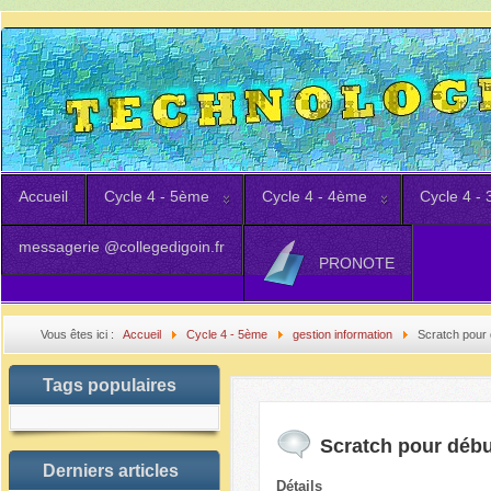
Accueil
Cycle 4 - 5ème
Cycle 4 - 4ème
Cycle 4 -
messagerie @collegedigoin.fr
PRONOTE
Vous êtes ici :
Accueil
Cycle 4 - 5ème
gestion information
Scratch pour 
Tags populaires
Scratch pour débu
Derniers articles
Détails