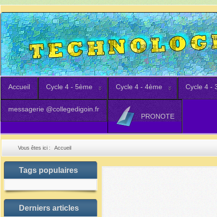
Accueil
Cycle 4 - 5ème
Cycle 4 - 4ème
Cycle 4 -
messagerie @collegedigoin.fr
PRONOTE
Vous êtes ici :
Accueil
Tags populaires
Derniers articles