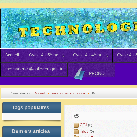
Accueil
Cycle 4 - 5ème
Cycle 4 - 4ème
Cycle 4 -
messagerie @collegedigoin.fr
PRONOTE
Vous êtes ici :
Accueil
ressources sur phoca
t5
Tags populaires
t5
CGI
(0)
Derniers articles
info5
(0)