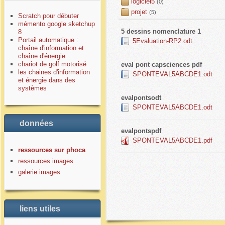
logiciel5
(0)
projet
(5)
Scratch pour débuter
mémento google sketchup
5 dessins nomenclature 1
8
Portail automatique :
5Evaluation-RP2.odt
chaîne d'information et
chaîne d'énergie
chariot de golf motorisé
eval pont capsciences pdf
les chaines d'information
SPONTEVAL5ABCDE1.odt
et énergie dans des
systèmes
evalpontsodt
SPONTEVAL5ABCDE1.odt
données
evalpontspdf
SPONTEVAL5ABCDE1.pdf
ressources sur phoca
ressources images
galerie images
liens utiles