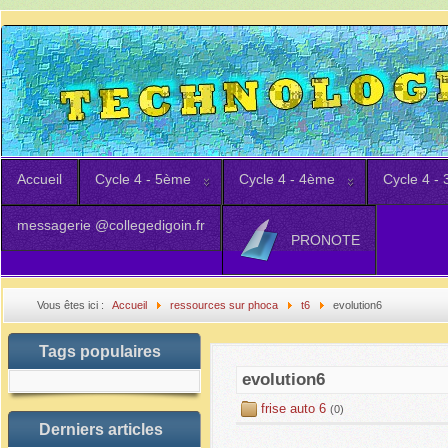
Accueil
Cycle 4 - 5ème
Cycle 4 - 4ème
Cycle 4 -
messagerie @collegedigoin.fr
PRONOTE
Vous êtes ici :
Accueil
ressources sur phoca
t6
evolution6
Tags populaires
evolution6
frise auto 6
(0)
Derniers articles