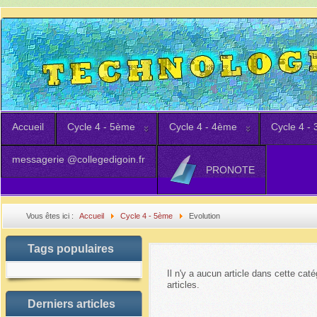
Accueil
Cycle 4 - 5ème
Cycle 4 - 4ème
Cycle 4 -
messagerie @collegedigoin.fr
PRONOTE
Vous êtes ici :
Accueil
Cycle 4 - 5ème
Evolution
Tags populaires
Il n'y a aucun article dans cette cat
articles.
Derniers articles