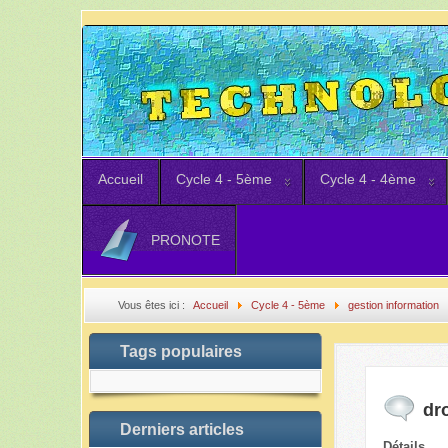
Accueil
Cycle 4 - 5ème
Cycle 4 - 4ème
PRONOTE
Vous êtes ici :
Accueil
Cycle 4 - 5ème
gestion information
Tags populaires
dro
Derniers articles
Détails