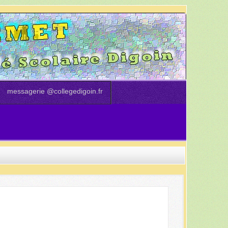
messagerie @collegedigoin.fr