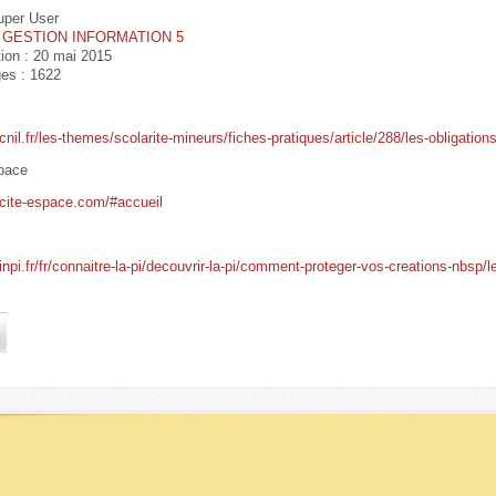
uper User
:
GESTION INFORMATION 5
tion : 20 mai 2015
ges : 1622
cnil.fr/les-themes/scolarite-mineurs/fiches-pratiques/article/288/les-obligation
space
.cite-espace.com/#accueil
inpi.fr/fr/connaitre-la-pi/decouvrir-la-pi/comment-proteger-vos-creations-nbsp/le