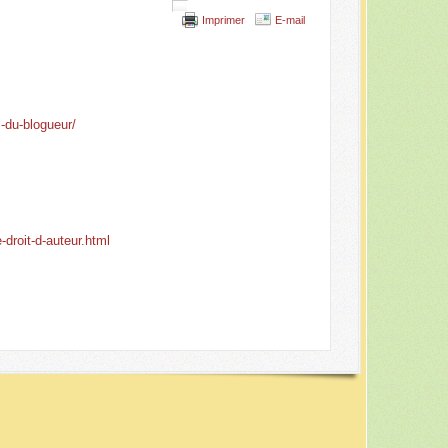
Imprimer
E-mail
s-du-blogueur/
-droit-d-auteur.html