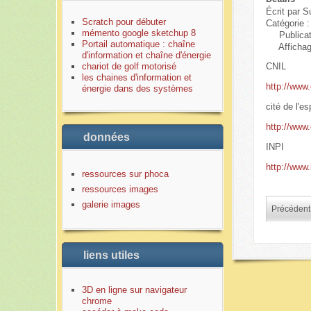
Écrit par
S
Scratch pour débuter
Catégorie 
mémento google sketchup 8
Publica
Portail automatique : chaîne
Afficha
d'information et chaîne d'énergie
chariot de golf motorisé
CNIL
les chaines d'information et
http://www.
énergie dans des systèmes
cité de l'e
http://www
données
INPI
http://www.
ressources sur phoca
ressources images
galerie images
Précédent
liens utiles
3D en ligne sur navigateur
chrome