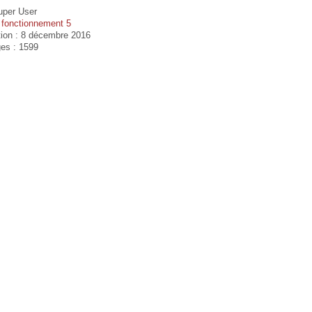
uper User
:
fonctionnement 5
tion : 8 décembre 2016
ges : 1599