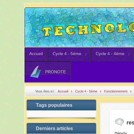
Accueil
Cycle 4 - 5ème
Cycle 4 - 4ème
PRONOTE
Vous êtes ici :
Accueil
Cycle 4 - 5ème
Fonctionnement
Tags populaires
re
Derniers articles
Détails