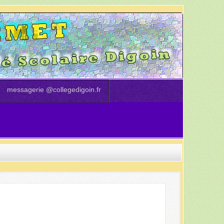
messagerie @collegedigoin.fr