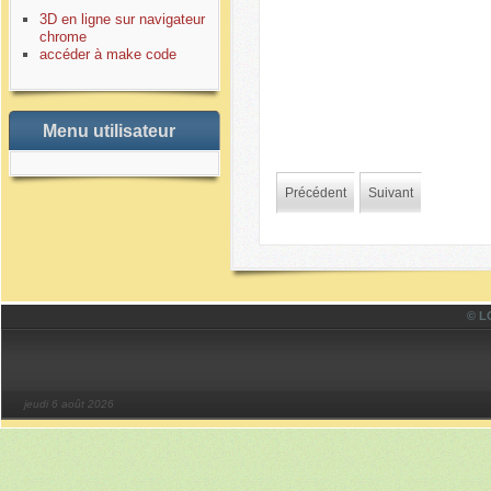
3D en ligne sur navigateur
chrome
accéder à make code
Menu utilisateur
Précédent
Suivant
© LO
jeudi 6 août 2026