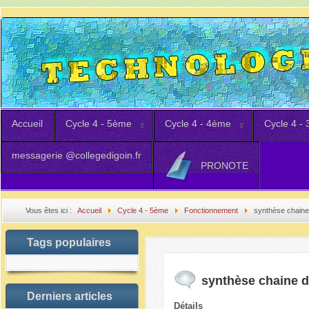
Accueil
Cycle 4 - 5ème
Cycle 4 - 4ème
Cycle 4 -
messagerie @collegedigoin.fr
PRONOTE
Vous êtes ici :
Accueil
Cycle 4 - 5ème
Fonctionnement
synthèse chaine 
Tags populaires
synthèse chaine d
Derniers articles
Détails